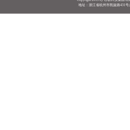
地址：浙江省杭州市凯旋路431号六号楼 电