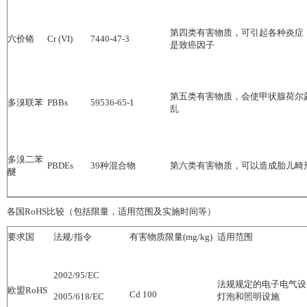
第四类有害物质，可引起各种炎症
六价铬
Cr (VI)
7440-47-3
是致癌因子
第五类有害物质，会使甲状腺荷尔
多溴联苯
PBBs
59536-65-1
乱
多溴二苯
PBDEs
39
种混合物
第六类有害物质，可以造成胎儿畸
醚
各国
RoHS
比较（包括限量，适用范围及实施时间等）
要求国
法规
/
指令
有害物质限量
(mg/kg)
适用范围
2002/95/EC
法规规定的电子电气设
欧盟
RoHS
Cd 100
灯泡和照明设施
2005/618/EC