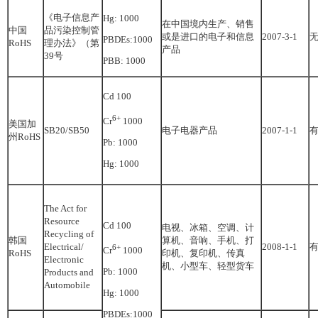
《电子信息产
Hg: 1000
在中国境内生产、销售
中国
品污染控制管
或是进口的电子和信息
2007-3-1
PBDEs:1000
RoHS
理办法》（第
产品
39号
PBB: 1000
Cd 100
6+
Cr
1000
美国加
SB20/SB50
电子电器产品
2007-1-1
州RoHS
Pb: 1000
Hg: 1000
The Act for
Resource
Cd 100
电视、冰箱、空调、计
Recycling of
韩国
算机、音响、手机、打
Electrical/
2008-1-1
6+
Cr
1000
RoHS
印机、复印机、传真
Electronic
机、小型车、轻型货车
Pb: 1000
Products and
Automobile
Hg: 1000
PBDEs:1000