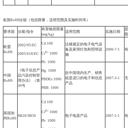
各国RoHS比较（包括限量，适用范围及实施时间等）
有害物质限量
要求国
法规/指令
适用范围
实施日期
(mg/kg)
Cd 100
法规规定的电子电气设
2002/95/EC
欧盟
备及家用灯泡和照明设
2006-7-1
RoHS
6+
Cr
1000
2005/618/EC
施
Pb: 1000
《电子信息产
Hg: 1000
在中国境内生产、销售
中国
品污染控制管
或是进口的电子和信息
2007-3-1
PBDEs:1000
RoHS
理办法》（第
产品
39号
PBB: 1000
Cd 100
6+
Cr
1000
美国加
SB20/SB50
电子电器产品
2007-1-1
州RoHS
Pb: 1000