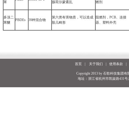
苯
腺荷尔蒙紊乱
燃剂
多溴二
第六类有害物质，可以造成
阻燃剂，PCB、连接
PBDEs
39种混合物
苯醚
胎儿畸形
器、塑料外壳
首页
|
关于我们
|
使用条款
|
Copyright 2013 by 石歌科技集团有
地址：浙江省杭州市凯旋路431号六号楼 电