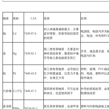
物质
简称
CAS
危害
应用
对人体健康威胁最大，主要
电源线、电线与开关
镉
Cd
7439-97-6
是对肾脏、肝脏等组织器官
点、电池、外壳和PC
的危害
第二类有害物质，主要是对
开关、液晶显示器、
汞
Hg
7439-92-1
神经系统有害，重度铅中毒
电器与灯泡
可导致儿童低能甚至死亡
第三类有害物质，会导致记
焊料、玻璃、PVC稳
铅
Pb
7440-43-9
忆力明显减退、注意力不集
剂、电线、塑料件以
中、全身乏力等
组件拋光
第四类有害物质，可引起各
外壳的表面处理、金
六价铬
Cr (VI)
7440-47-3
种炎症，也是致癌因子
附腐蚀涂层
多溴联
第五类有害物质，会使甲状
塑料与印刷电路板之
PBBs
59536-65-1