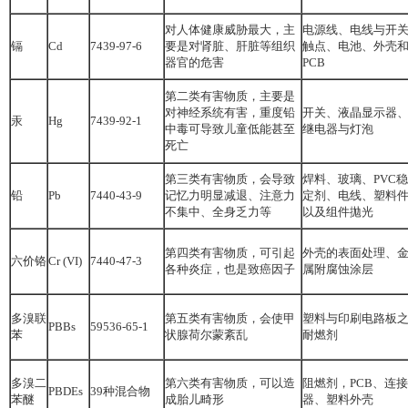
对人体健康威胁最大，主
电源线、电线与开
镉
Cd
7439-97-6
要是对肾脏、肝脏等组织
触点、电池、外壳
器官的危害
PCB
第二类有害物质，主要是
对神经系统有害，重度铅
开关、液晶显示器
汞
Hg
7439-92-1
中毒可导致儿童低能甚至
继电器与灯泡
死亡
第三类有害物质，会导致
焊料、玻璃、PVC稳
铅
Pb
7440-43-9
记忆力明显减退、注意力
定剂、电线、塑料
不集中、全身乏力等
以及组件拋光
第四类有害物质，可引起
外壳的表面处理、
六价铬
Cr (VI)
7440-47-3
各种炎症，也是致癌因子
属附腐蚀涂层
多溴联
第五类有害物质，会使甲
塑料与印刷电路板
PBBs
59536-65-1
苯
状腺荷尔蒙紊乱
耐燃剂
多溴二
第六类有害物质，可以造
阻燃剂，PCB、连接
PBDEs
39种混合物
苯醚
成胎儿畸形
器、塑料外壳