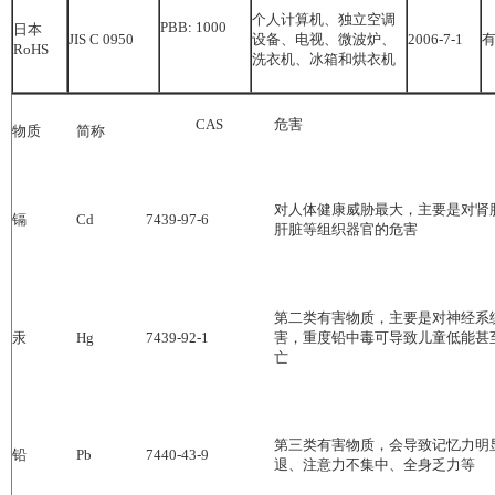
个人计算机、独立空调
PBB: 1000
日本
JIS C 0950
设备、电视、微波炉、
2006-7-1
RoHS
洗衣机、冰箱和烘衣机
CAS
危害
物质
简称
对人体健康威胁最大，主要是对肾
镉
Cd
7439-97-6
肝脏等组织器官的危害
第二类有害物质，主要是对神经系
汞
Hg
7439-92-1
害，重度铅中毒可导致儿童低能甚
亡
第三类有害物质，会导致记忆力明
铅
Pb
7440-43-9
退、注意力不集中、全身乏力等