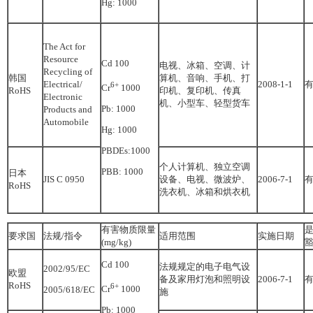
Hg: 1000
The Act for
Resource
Cd 100
电视、冰箱、空调、计
Recycling of
韩国
算机、音响、手机、打
Electrical/
2008-1-1
6+
Cr
1000
RoHS
印机、复印机、传真
Electronic
机、小型车、轻型货车
Pb: 1000
Products and
Automobile
Hg: 1000
PBDEs:1000
个人计算机、独立空调
PBB: 1000
日本
JIS C 0950
设备、电视、微波炉、
2006-7-1
RoHS
洗衣机、冰箱和烘衣机
有害物质限量
要求国
法规/指令
适用范围
实施日期
(mg/kg)
Cd 100
法规规定的电子电气设
2002/95/EC
欧盟
备及家用灯泡和照明设
2006-7-1
RoHS
6+
Cr
1000
2005/618/EC
施
Pb: 1000